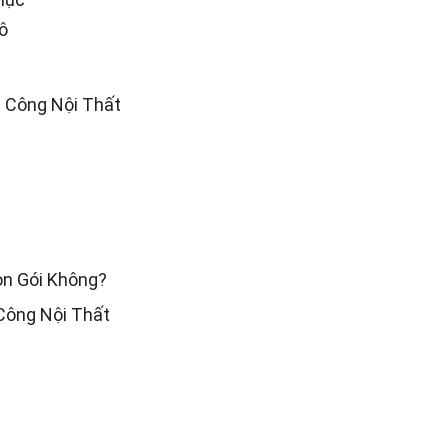
ô
i Công Nội Thất
ọn Gói Không?
 Công Nội Thất