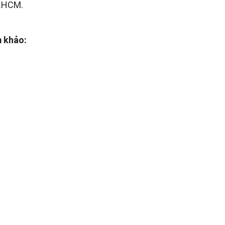
P.HCM.
m khảo: