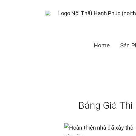
Skip
to
content
Thiết Kế Thi Công Nội Thất TPHCM 
Nội Thất Hạnh Phúc
Home
Sản 
Bảng Giá Thi